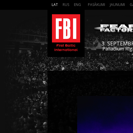
LAT
RUS
ENG
PASĀKUMI
JAUNUMI
G
3. SEPTEMB
Palladium Rīg