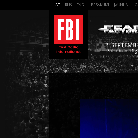
LAT
RUS
ENG
PASĀKUMI
JAUNUMI
G
3. SEPTEMB
Palladium Rīg