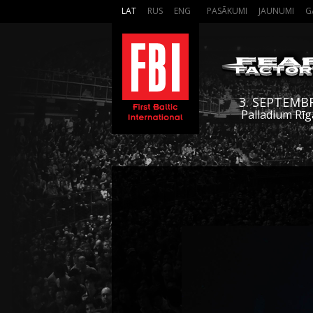
LAT
RUS
ENG
PASĀKUMI
JAUNUMI
G
3. SEPTEMB
Palladium Rīg