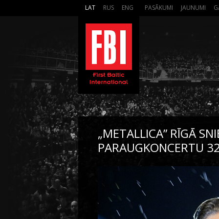
LAT
RUS
ENG
PASĀKUMI
JAUNUMI
G
„METALLICA” RĪGĀ SN
PARAUGKONCERTU 32 