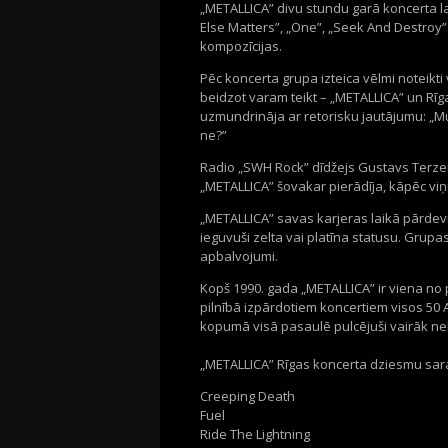
„METALLICA” divu stundu garā koncerta lai
Else Matters”, „One”, „Seek And Destroy” 
kompozīcijas.
Pēc koncerta grupa izteica vēlmi noteikti 
beidzot varam teikt – „METALLICA” un Rīga
uzmundrināja ar retorisku jautājumu: „Mum
ne?”
Radio „SWH Rock” dīdžejs Gustavs Terzen
„METALLICA” šovakar pierādīja, kāpēc viņ
„METALLICA” savas karjeras laikā pārdevu
ieguvuši zelta vai platīna statusu. Grupa
apbalvojumi.
Kopš 1990. gada „METALLICA” ir viena n
pilnībā izpārdotiem koncertiem visos 50 A
kopumā visā pasaulē pulcējuši vairāk nek
„METALLICA” Rīgas koncerta dziesmu sar
Creeping Death
Fuel
Ride The Lightning