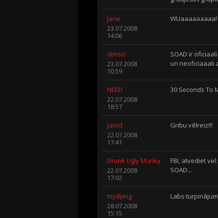
Jane
WUaaaaaaaaa! Ide
23.07.2008
14:06
dimsis
SOAD ir oficiaal
un neoficiaaali a
23.07.2008
10:59
NEED
30 Seconds To 
22.07.2008
18:57
jarod
Gribu vēlreiz!!!
22.07.2008
17:41
Drunk Ugly Munky
FBI, atvediet ve
SOAD...
22.07.2008
17:02
mydying
Labs turpinājum
28.07.2008
15:15