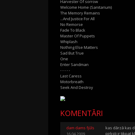
Harvester Of sorrow
Welcome Home (Sanitarium)
The Memory Remains
...And Justice For All
No Remorse
Fade To Black
Master Of Puppets
Whiplash
Nothing Else Matters
Sad But True
One
Enter Sandman
- - - - -
Last Caress
Motorbreath
Seek And Destroy
KOMENTĀRI
dam dams fjūls
kas dārzā kas da
pirksti ir tikpat k
16.04.2009