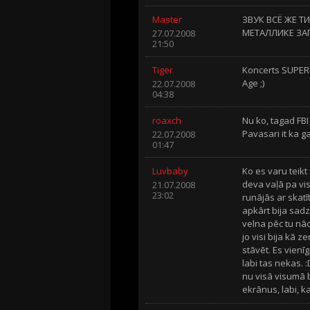
Master
ЗВУК ВСЁ ЖЕ Т
МЕТАЛЛИКЕ ЗАП
27.07.2008
21:50
Tiger
Koncerts SUPER!
Age ;)
22.07.2008
04:38
roaxch
Nu ko, tagad FBI 
Pavasari it ka g
22.07.2008
01:47
Luvbaby
Ko es varu teikt
deva vaļā pa vis
21.07.2008
23:02
runājās ar skatīt
apkārt bija sadz
velna pēc tu nāc 
jo visi bija kā 
stāvēt. Es vienī
labi tas nekas. 
nu visā visumā bi
ekrānus, labi, k