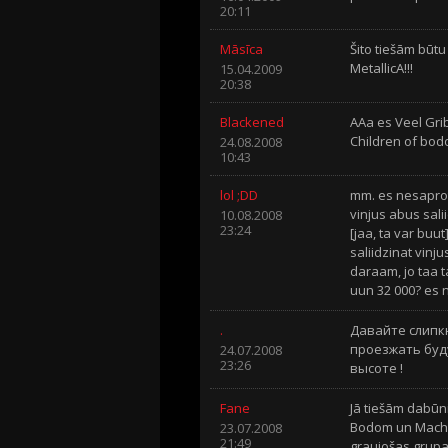
20:11
Māsīca
Šito tiešām būtu 
MetallicA!!!
15.04.2009
20:38
Blackened
AAa es Veel Grib
Children of bodom
24.08.2008
10:43
lol ;DD
mm. es nesaprotu
vinjus abus sali
10.08.2008
23:24
[jaa, ta var buu
saliidzinat vinj
daraam, jo taa ta
uun 32 000? es n
.
Давайте слипк
проезжать буду
24.07.2008
23:26
высоте !
Fane
Jā tiešām dabūni
Bodom un Machine
23.07.2008
21:49
graujošas grupas!