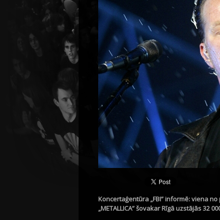
Koncertaģentūra „FBI” informē: viena no
„METALLICA” šovakar Rīgā uzstājās 32 000