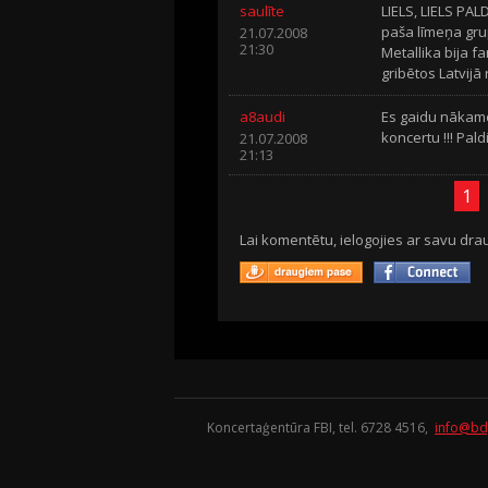
saulīte
LIELS, LIELS PALDI
paša līmeņa gru
21.07.2008
21:30
Metallika bija fa
gribētos Latvijā
a8audi
Es gaidu nākamo
koncertu !!! Paldi
21.07.2008
21:13
1
Lai komentētu, ielogojies ar savu drau
Koncertaģentūra FBI, tel. 6728 4516,
info@bd