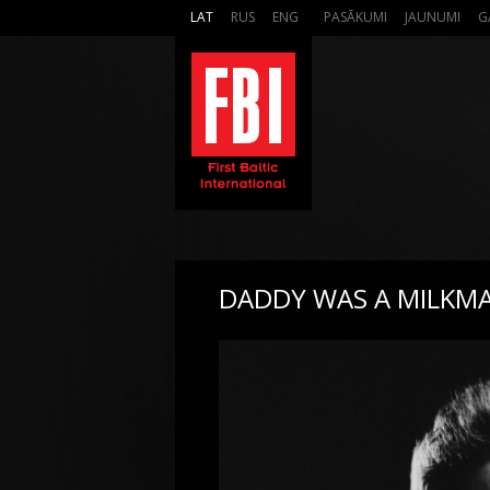
LAT
RUS
ENG
PASĀKUMI
JAUNUMI
G
DADDY WAS A MILKMA