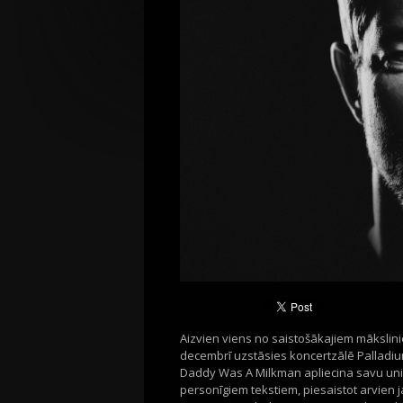
Aizvien viens no saistošākajiem mākslini
decembrī uzstāsies koncertzālē Palladium
Daddy Was A Milkman apliecina savu unikālo
personı̄giem tekstiem, piesaistot arvien 