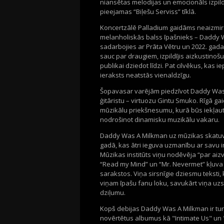
niansētas melodijas un emocionāls izpildīj
pieejamas “Biļešu Serviss” tı̄klā.
Koncertzālē Palladium gaidāms neaizmir
melanholiskās balss īpašnieks – Daddy Wa
sadarbojies ar Prāta Vētru un 2022. gada 
sauc par draugiem, izpildījis aizkustin
publikai dziedot līdzi. Pat cilvēkus, kas ie
ieraksts neatstās vienaldzīgu.
Šopavasar varējām piedzīvot Daddy Was A
ģitāristu – virtuozu Gintu Smuko. Rı̄gā
mūzikālu priekšnesumu, kurā būs iekļau
nodrošinot dinamisku muzikālu vakaru.
Daddy Was A Milkman uz mūzikas skatuv
gadā, kas ātri ieguva uzmanı̄bu ar savu
Mūzikas institūts viņu nodēvēja “par aizva
“Read my Mind” un “Mr. Nevermet” kļuva par
sarakstos. Viņa sirsnı̄gie dziesmu teksti,
viņam ı̄pašu fanu loku, savukārt viņa uzs
dziļumu.
Kopš debijas Daddy Was A Milkman ir turpināj
novērtētus albumus kā "Intimate Us" u