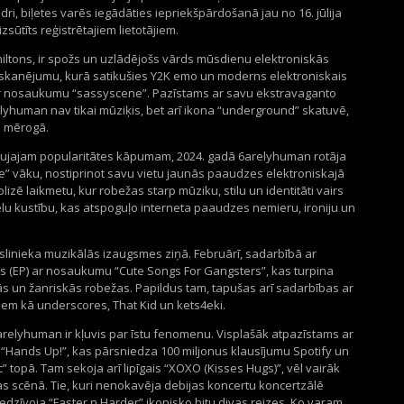
dri
,
biļetes varēs iegādāties iepriekšpārdošanā jau no 16. jūlija
izsūtīts reģistrētajiem lietotājiem.
iltons, ir spožs un uzlādējošs vārds mūsdienu elektroniskās
lu skanējumu, kurā satikušies Y2K emo un moderns elektroniskais
s ar nosaukumu “sassyscene”. Pazīstams ar savu ekstravaganto
lyhuman nav tikai mūziķis, bet arī ikona “underground” skatuvē,
ā mērogā.
traujajam popularitātes kāpumam, 2024. gadā 6arelyhuman rotāja
e” vāku, nostiprinot savu vietu jaunās paaudzes elektroniskajā
izē laikmetu, kur robežas starp mūziku, stilu un identitāti vairs
u kustību, kas atspoguļo interneta paaudzes nemieru, ironiju un
ākslinieka muzikālās izaugsmes ziņā. Februārī, sadarbībā ar
s (EP) ar nosaukumu “Cute Songs For Gangsters”, kas turpina
s un žanriskās robežas. Papildus tam, tapušas arī sadarbības ar
iem kā underscores, That Kid un kets4eki.
arelyhuman ir kļuvis par īstu fenomenu. Visplašāk atpazīstams ar
u “Hands Up!”, kas pārsniedza 100 miljonus klausījumu Spotify un
” topā. Tam sekoja arī lipīgais “XOXO (Kisses Hugs)”, vēl vairāk
kas scēnā. Tie, kuri nenokavēja debijas koncertu koncertzālē
edzīvoja “Faster n Harder” ikonisko hitu divas reizes. Ko varam