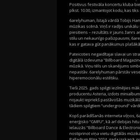
Positivus festivāla koncertu kluba bie
plkst. 10.00, izmantojot kodu, kas tiks 
6arelyhuman, īstajā vārdā Tobijs Ham
mūzikas scēnā. Viņš ir radījis unikā
piesitiens – rezultāts ir jauns žanr
stilu un nekaunīgo pašizpausmi, 6are
kas ir gatava gūt panākumus plašāk
Pateicoties negaidītajai slavai un s
digitālā izdevuma “Billboard Magazin
mūzikā. Viņu tēls un skanējums simbol
nepastāv. 6arelyhuman pārstāv vesel
hiperemocionālu estētiku.
Tieši 2025. gads spilgti iezīmējies m
producentu Asteria, izdots minialbum
nojaukt iepriekš pastāvošās muzikālā
tādiem spilgtiem “underground” vārd
Kopš parādīšanās interneta viļņos, 6
enerģisko “GMFU”, kā arī debijas hit
ielauzās “Billboard Dance & Electronic
nostiprinot viņa vietu digitālās mūzi
Palladium Rīga 2024. gada izskaņā, pi