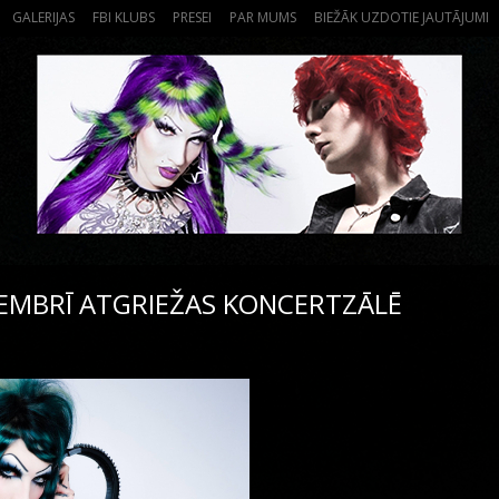
GALERIJAS
FBI KLUBS
PRESEI
PAR MUMS
BIEŽĀK UZDOTIE JAUTĀJUMI
MBRĪ ATGRIEŽAS KONCERTZĀLĒ