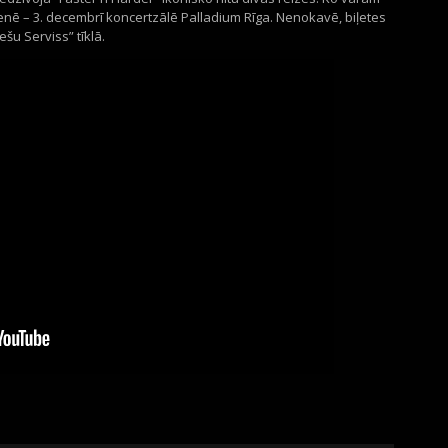
tienē – 3. decembrī koncertzālē Palladium Rīga. Nenokavē, biļetes
ļešu Serviss” tīklā.