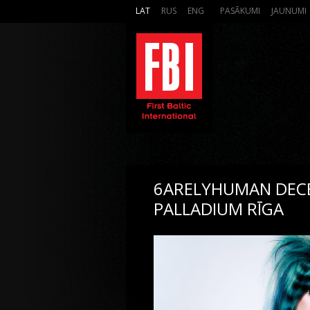
LAT
RUS
ENG
PASĀKUMI
JAUNUMI
6ARELYHUMAN DECE
PALLADIUM RĪGA