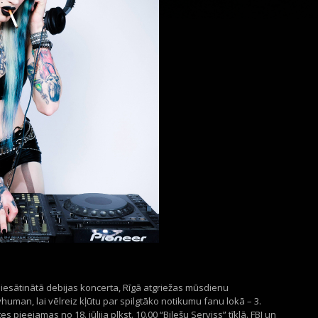
piesātinātā debijas koncerta, Rīgā atgriežas mūsdienu
human, lai vēlreiz kļūtu par spilgtāko notikumu fanu lokā – 3.
 pieejamas no 18. jūlija plkst. 10.00 “Biļešu Serviss” tīklā.
FBI un