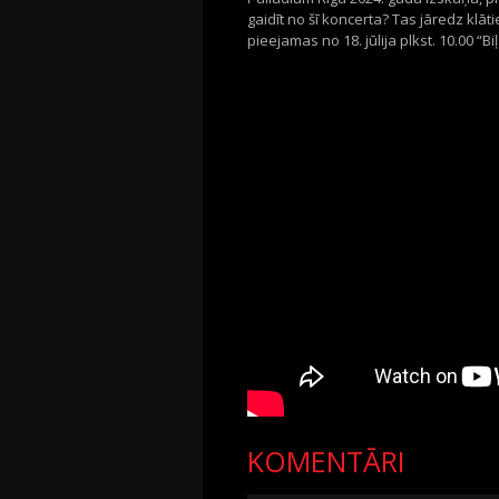
gaidīt no šī koncerta? Tas jāredz klā
pieejamas no 18. jūlija plkst. 10.00 “Bi
KOMENTĀRI