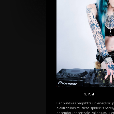
Pēc publikas pārpildītā un enerģiski 
elektronikas mūzikas spīdeklis 6arely
decembrī koncertzālē Palladium. Biļetes