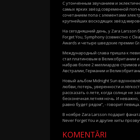
С утончённым звучанием и эклектичн
самых ярких звёзд современной поп-
сочетанием попа с элементами электр
крупнейших восходящих звёзд мирово
На сегодняшний день, у Zara
Larsson
б
Forget
You
,
Symphony
(совместно с
Cle
Awards
и четыре шведские премии
Gr
Международный слава пришла к певиц
стал платиновым в Великобритании и
набрав
более 2 миллиардов стримов
и
Австралии, Германии и Великобритан
Новый альбом
Midnight
Sun
вдохновлён
любви, потерь, уверенности и лёгкост
рассказать о лете, когда солнце не за
бесконечная летняя ночь. И неважно, 
равно будет рядом”, - говорит певица.
В ноябре Zara
Larsson
подарит фаната
Never
Forget
You
и другие хиты прозв
KOMENTĀRI