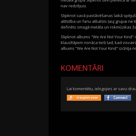
metāla grupa Slipknot sevi pieteica ar de
nav redzējusi.
Slipknot savā pastāvēšanas laikā spējuši
attīstība un fanu atbalsts ļauj grupai ne tik
definēts smagā metāla un rokmūzikas ž
Slipknot albums "We Are Not Your Kind" i
klausītājiem nonāca tieši tad, kad visvai
albums "We Are Not Your Kind" izcīnīja nr
KOMENTĀRI
Lai komentētu, ielogojies ar savu drau