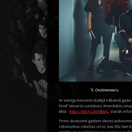
Ar vienīgo koncertu Baltijā nākamā gada 
Kind” ietvaros uzstāsies Amerikāņu smagā
tīklā -
https://bit.ly/2Wf8MxC
. Vairāk info
Pirms divdesmit gadiem deviņi iedvesmo
rokmūzikas robežas un to, kas līdz tam 