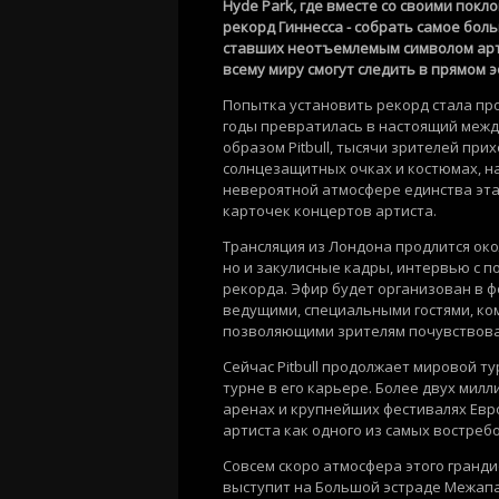
Hyde Park, где вместе со своими по
рекорд Гиннесса - собрать самое бо
ставших неотъемлемым символом арт
всему миру смогут следить в прямом э
Попытка установить рекорд стала пр
годы превратилась в настоящий меж
образом Pitbull, тысячи зрителей при
солнцезащитных очках и костюмах, на
невероятной атмосфере единства эта
карточек концертов артиста.
Трансляция из Лондона продлится окол
но и закулисные кадры, интервью с п
рекорда. Эфир будет организован в ф
ведущими, специальными гостями, к
позволяющими зрителям почувствоват
Сейчас Pitbull продолжает мировой т
турне в его карьере. Более двух мил
аренах и крупнейших фестивалях Евр
артиста как одного из самых востре
Совсем скоро атмосфера этого грандио
выступит на Большой эстраде Межапа