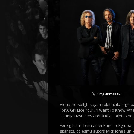
Viena no spilgtākajām rokmūzikas grupām
For A Girl Like You”, “I Want To Know Wh
1. jūnijā uzstāsies Arēnā Rīga. Biļetes no
Foreigner ir britu-amerikāņu rokgrupa,
ģitārists, dziesmu autors Mick Jones un