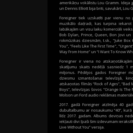
amerikāņu vokālistu Lou Gramm. Ideja 
un Dennis Elliott bija briti, savukārt, L
Foreigner tiek uzskatīti par vienu n
muzikālo daiļradi, kas turpina iekaro
labākajām un visu laiku komerciāli vei
Bob Dylan, Prince, Queen, Bon Jovi un 
rokmūzikas dziesmām, t.sk., "Juke Box H
You", "Feels Like The First Time", "Urgent
Way From Home” un “I Want To Know What
Foreigner ir viena no atskaņotākajām
skatījumu skaits nedēļā sasniedz 1 m
miljonus. Pēdējos gados Foreigner mūz
dziesmu izmantošanai televīzijā, ki
atskaņotas filmās “Rock of Ages”, “Bad M
Boys”, televīzijas šovos “Orange Is The
Molson un Ford audio reklāmas materiāl
2017. gadā Foreigner atzīmēja 40 ga
dubultalbumu ar nosaukumu “40”, kurā i
līdz 2017. gadam. Albums deviņas nedēļ
iekļauti divi īpaši šim izdevumam ierakstī
Live Without You” versija.