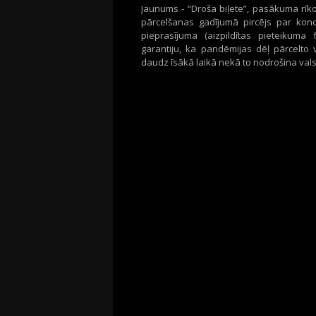
Jaunums - “Droša biļete”, pasākuma rīko
pārcelšanas gadījumā pircējs par kon
pieprasījuma (aizpildītas pieteikuma
garantiju, ka pandēmijas dēļ pārcelto 
daudz īsākā laikā nekā to nodrošina vals