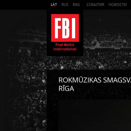
LAT
RUS
ENG
СОБЫТИЯ
НОВОСТИ
ROKMŪZIKAS SMAGSVA
RĪGA