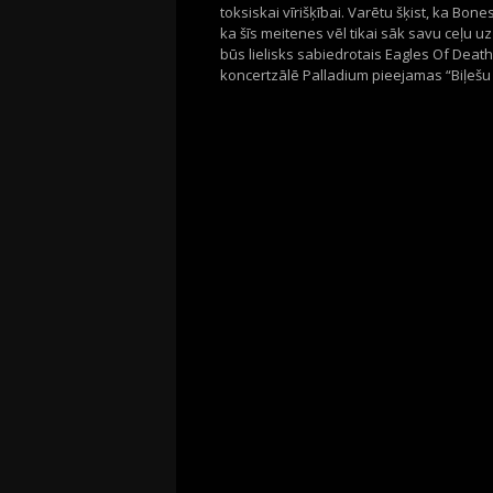
toksiskai vīrišķībai. Varētu šķist, ka Bone
ka šīs meitenes vēl tikai sāk savu ceļu 
būs lielisks sabiedrotais Eagles Of Death
koncertzālē Palladium pieejamas “Biļešu Se