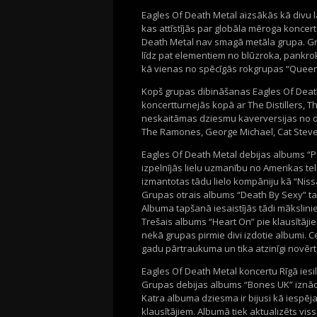
Eagles Of Death Metal aizsākās kā divu
kas attīstījās par globāla mēroga konce
Death Metal nav smagā metāla grupa. Gru
līdz pat elementiem no blūzroka, pankr
kā vienas no spēcīgās rokgrupas “Queens
Kopš grupas dibināšanas Eagles Of Death
koncertturnejās kopā ar The Distillers, Th
neskaitāmas dziesmu kaverversijas no da
The Ramones, George Michael, Cat Steve
Eagles Of Death Metal debijas albums “P
izpelnījās lielu uzmanību no Amerikas t
izmantotas tādu lielo kompāniju kā “Niss
Grupas otrais albums “Death By Sexy” tap
Albuma tapšanā iesaistījās tādi mākslinie
Trešais albums “Heart On” pie klausītāji
nekā grupas pirmie divi izdotie albumi. C
gadu pārtraukuma un tika atzinīgi novērtē
Eagles Of Death Metal koncertu Rīgā ie
Grupas debijas albums “Bones UK” iznāci
Katra albuma dziesma ir bijusi kā iespēja i
klausītājiem. Albumā tiek aktualizēts vi