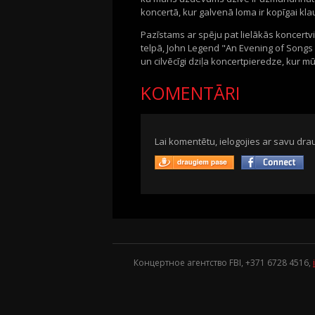
koncertā, kur galvenā loma ir kopīgai kla
Pazīstams ar spēju pat lielākās
koncertv
telpā,
John
Legend
"An
Evening
of
Songs
un cilvēcīgi dziļa
koncertpieredze
, kur m
KOMENTĀRI
Lai komentētu, ielogojies ar savu drau
Концертное агентство FBI, +371
6728 4516
,