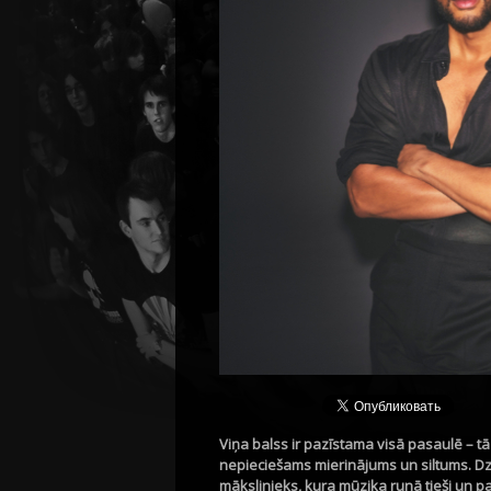
Viņa balss ir pazīstama visā pasaulē – 
nepieciešams mierinājums un siltums. Dz
mākslinieks, kura mūzika runā tieši un p