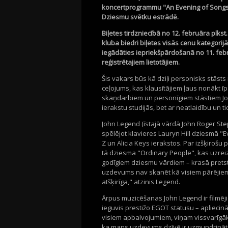
koncertprogrammu "An
Evening
of
Song
Dziesmu svētku estrādē.
Biļetes tirdzniecībā no
12
.
f
ebruāra plkst.
kluba biedri biļetes visās cenu kategorij
iegādāties
iepriekšpārdošanā
no
11
.
feb
reģistrētajiem lietotājiem.
Šis vakars būs kā dziļi personisks stāst
ceļojums, kas klausītājiem ļaus nonākt ī
skaņdarbiem un personīgiem stāstiem
J
ierakstu studijās, bet ar neatlaidību un
John
Legend
(īstajā vārdā
John
Roger
St
s
pēlējot
klavier
es
Lau
ryn
Hill dziesm
ā "
E
Z
un
Ali
c
ia
K
eys
ierakstos.
Par izšķirošu 
tā
dziesma
"
Or
d
i
n
ar
y
Pe
op
l
e
"
, kas
uzr
e
i
godīgiem dziesmu vārdiem – krasā pretst
uzdevums nav skanēt kā visiem pārējiem. Ci
atšķirīga," at
zi
nis
Le
gen
d
.
Ārpus muzicēšanas
John
Legend
ir filmēj
ieguvis prestižo EGOT statusu
–
apliecin
visiem apbalvojumiem, viņam vissvarīgā
ka mans uzdevums dzīvē ir uzmundrināt cil