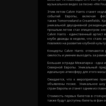
музыкальное видео за песню «We
Fou
Этим летом Calvin Harris
станет хедл
событ
ий
Европы, включая фе
также
Tomorrowland
и
Creamfields
. К
уникальной двухдневной резиденци
прошлым летом стал эпицентром элек
Calvin Harris
-
единственный артист 
клубе дважды в неделю, что стало з
повлияло на развитие клубной культ
Концерты
Calvin Harris
отличаются р
смелость и умение выходить за рамк
Большая эстрада
Межапарка
-
одна 
Северной Европы. Уникальный прир
идеальную атмосферу для этого масш
Ожидается, что к мероприятию при
объявлены позже. Уникальное шоу
стран
Европы и
станет одним из
главн
Стоимость
первых билетов в стоячую 
также будут доступны билеты в фан-з