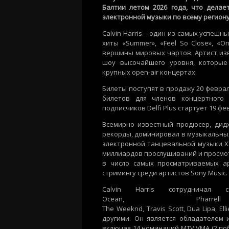
Балтии летом 2026 года, что дела
электронной музыки
по всему
регион
Calvin Harris
– один из самых успешны
хиты «
Summer
»
,
«
Feel
So
Close
»
,
«
On
вершины мировых чартов. Артист и
шоу высочайшего уровня, которые
крупных
open-air
концертах.
Билеты поступят в продажу 20 февраля
билетов для членов концертного
подписчиков
Delfi Plus
стартует 19 фе
Всемирно известный продюсер, дид
рекорды, доминировал в музыкальных
электронной танцевальной музыки
X
миллиардов
прослушиваний
и просмо
в число самых просматриваемых а
стримингу среди артистов
Sony Music.
Calvin Harris
сотрудничал с
Ocean,
Pharrell
The
Weeknd
,
Travis
Scott
,
Dua
Lipa
,
Ell
другими
.
Он является обладателем 
включая 14 номинаций
MTV VMA
(
2 по