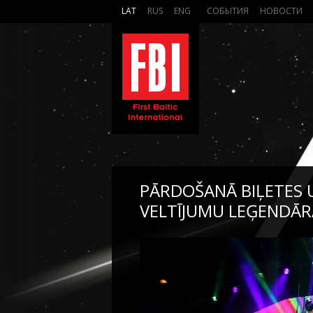
LAT
RUS
ENG
СОБЫТИЯ
НОВОСТИ
PĀRDOŠANĀ BIĻETES U
VELTĪJUMU LEĢENDĀRA