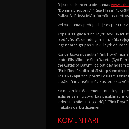
Biļetes uz koncertu pieejamas
www.ticket
“Domina Shopping”, “Rīga Plaza”, “Sky&Mor
Pulkveža Brieža ielā informācijas centros 
Vēl pieejamas pēdējās biļetes par EUR 2
Kopš 2011. gada “Brit Floyd” šovu skatījuš
piedāvās trīs stundu garu muzikālu ceļoj
leģendārās grupas “Pink Floyd” daiļrade 
Koncertšovs nosaukts “Pink Floyd” jaunāk
materiāls sākot ar Sida Bareta (Syd Bar
the Gates of Dawn” līdz pat deviņdesmito g
“Pink Floyd” radīja laikā starp šiem div
līdz sīkākajai notij precīzu dziesmu skanē
labākajām izlasēm mūzikas ierakstu vēs
Kā neiztrūkstoši elementi “Brit Floyd” p
aplis ar gaismu šovu, kas papildināti ar 
iedvesmojoties no ilggadējā “Pink Floyd
mākslas darbu dizainiem.
KOMENTĀRI