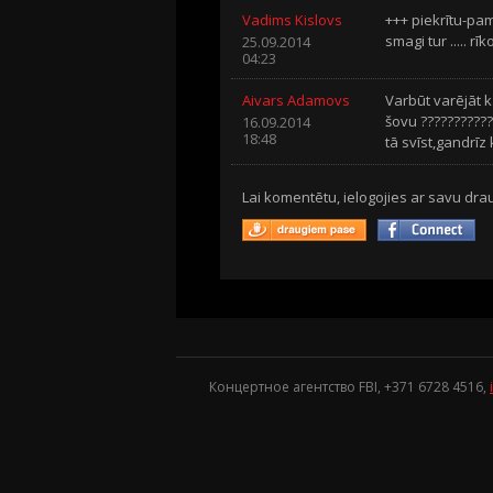
Vadims Kislovs
+++ piekrītu-pa
smagi tur ..... rī
25.09.2014
04:23
Aivars Adamovs
Varbūt varējāt 
šovu ????????????
16.09.2014
18:48
tā svīst,gandrīz kā 
Lai komentētu, ielogojies ar savu drau
Концертное агентство FBI, +371
6728 4516
,