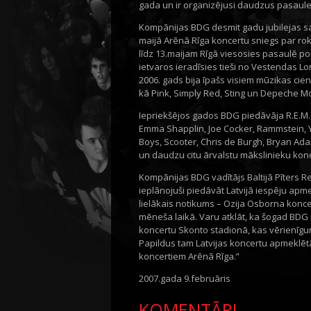
gada un ir organizējusi daudzus pasaule
Kompānijas BDG desmit gadu jubilejas sak
maijā Arēnā Rīga koncertu sniegs par ro
līdz 13.maijam Rīgā viesosies pasaulē p
ietvaros ieradīsies tieši no Vestendas L
2006. gads bija īpašs visiem mūzikas cie
kā Pink, Simply Red, Sting un Depeche M
Iepriekšējos gados BDG piedāvāja R.E.M.
Emma Shapplin, Joe Cocker, Rammstein, Ye
Boys, Scooter, Chris de Burgh, Bryan Adams
un daudzu citu ārvalstu mākslinieku kon
Kompānijas BDG vadītājs Baltijā Pīters R
ieplānojuši piedāvāt Latvijā iespēju ap
lielākais notikums – Ozija Osborna koncer
mēneša laikā. Varu atklāt, ka šogad BDG
koncertu Skonto stadionā, kas vērienīgu
Papildus tam Latvijas koncertu apmeklētāj
koncertiem Arēnā Rīga.”
2007.gada 9.februāris
KOMENTĀRI