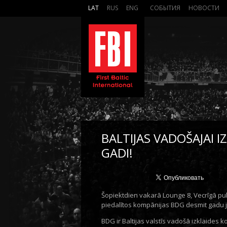
LAT
RUS
ENG
СОБЫТИЯ
НОВОСТИ
BALTIJAS VADOŠAJAI I
GADI!
Šopiektdien vakarā Lounge 8, Vecrīgā pulc
piedalītos kompānijas BDG desmit gadu ju
BDG ir Baltijas valstīs vadošā izklaides k