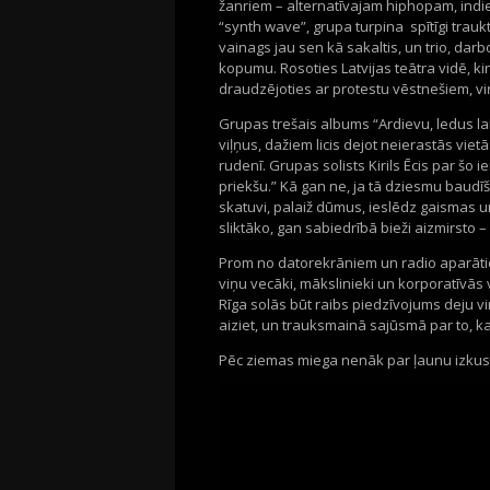
žanriem
–
alternatīvajam
hiphopam
,
indi
“
synth
wave
”,
grupa
turpina
spītīgi tra
uk
vainags jau sen kā sakaltis, un
trio
, darb
kopumu.
Rosoties
Latvijas teātra vidē,
ki
draudzējoties ar protestu vēstnešiem, v
Grupas trešais albums
“Ardievu, ledus la
viļņus, dažiem licis dejot neierastās viet
rudenī.
Grupas solists
Kiril
s
Ē
cis par šo
i
priekšu.
”
Kā
gan
ne, ja tā dziesmu baudīš
skatuvi, palaiž dūm
u
s, ie
slēdz
gais
mas
u
sliktāko, gan sabiedrībā bieži aizmirsto
–
Prom no
datorekrāniem
un radio aparāt
viņu vecāki,
mākslinieki
un
korporatīvās 
Rīga
solās būt
raib
s piedzīvojums
dej
u vi
aiziet, un trauksmainā sajūsmā
par to, k
P
ē
c ziemas miega
nenāk par ļaunu izkus