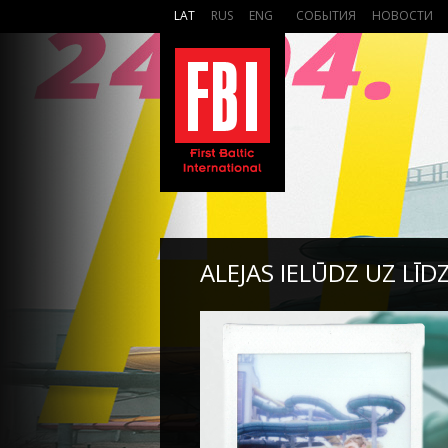
LAT
RUS
ENG
СОБЫТИЯ
НОВОСТИ
ALEJAS IELŪDZ UZ LĪD