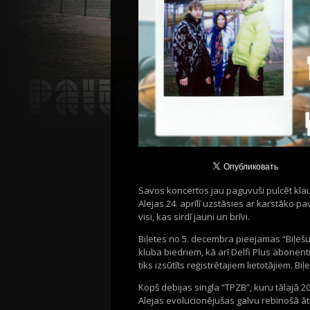
Savos koncertos
j
au
paguvuši
pulcē
t
kla
Alejas
24. aprīlī uzstāsies
ar karstāko p
visi
, k
as
sirdī jauni
un brīvi.
Biļetes
no
5
.
decembra
pieejamas “
Biļeš
kluba biedriem, kā arī Delfi
Plus
abonentie
tiks izsūtīts reģistrētajiem lietotājiem. 
Kopš debijas singla “TPZB”, kuru tālajā 20
Alejas evolucionējušas galvu
rebinošā
āt