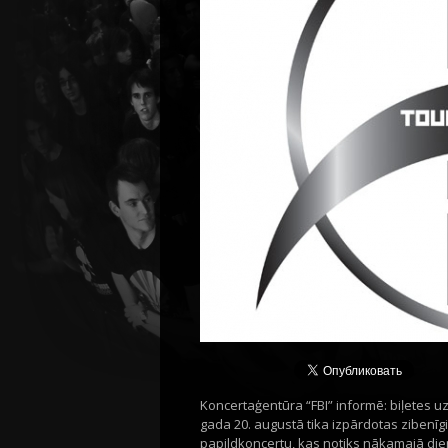
Koncertaģentūra “FBI” informē: biļetes u
gada 20. augustā tika izpārdotas zibenīgi
papildkoncertu, kas notiks nākamajā dien