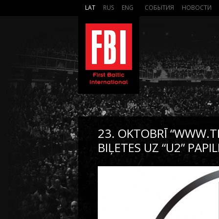
LAT
RUS
ENG
СОБЫТИЯ
НОВОСТИ
23. OKTOBRĪ “WWW.T
BIĻETES UZ “U2” PAP