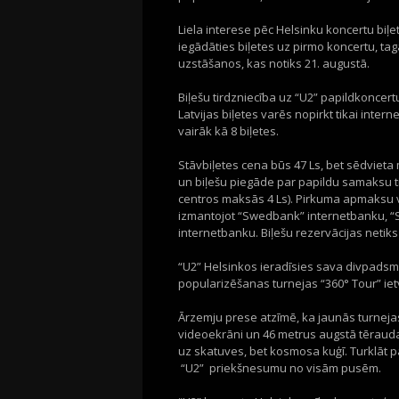
Liela interese pēc Helsinku koncertu biļet
iegādāties biļetes uz pirmo koncertu, ta
uzstāšanos, kas notiks 21. augustā.
Biļešu tirdzniecība uz “U2” papildkoncertu 
Latvijas biļetes varēs nopirkt tikai intern
vairāk kā 8 biļetes.
Stāvbiļetes cena būs 47 Ls, bet sēdvieta 
un biļešu piegāde par papildu samaksu ti
centros maksās 4 Ls). Pirkuma apmaksu v
izmantojot “Swedbank” internetbanku, “
internetbanku. Biļešu rezervācijas netik
“U2” Helsinkos ieradīsies sava divpadsm
popularizēšanas turnejas “360° Tour” iet
Ārzemju prese atzīmē, ka jaunās turnejas 
videoekrāni un 46 metrus augstā tērauda
uz skatuves, bet kosmosa kuģī. Turklāt pat
“U2” priekšnesumu no visām pusēm.