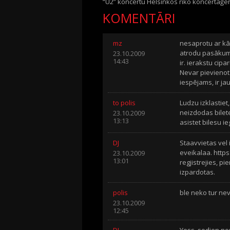
“U2” koncertu Helsinkos rīko koncertaģe
KOMENTĀRI
mz
nesaprotu ar kā 
atrodu pasākumu
23.10.2009
14:43
ir. ierakstu cip
Nevar pievienot 
iespējams, ir j
to polis
Ludzu izklastiet
neizdodas bilete
23.10.2009
13:13
asistet bilesu i
DJ
Staavvietas vel i
eveikalaa. https
23.10.2009
13:01
regjistrejies, pi
izpardotas.
polis
ble neko tur neva
23.10.2009
12:45
DJ
Yess, sodien nop