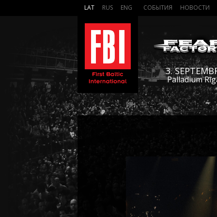
LAT
RUS
ENG
СОБЫТИЯ
НОВОСТИ
3. SEPTEMB
Palladium Rīg