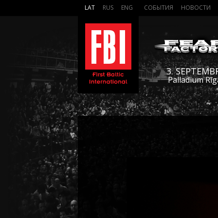
LAT
RUS
ENG
СОБЫТИЯ
НОВОСТИ
3. SEPTEMB
Palladium Rīg