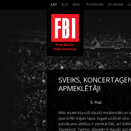
LAT
RUS
ENG
PASĀKUMI
JAUNUMI
G
SVEIKS, KONCERTAĢEN
APMEKLĒTĀJ!
Mēs esam kļuvuši daudz modernāki un inter
jaunā FBI mājas lapa: tagad uzzināt visu 
pasākumu attēlus ir vienkāršāk, arī dalīt
Facebook
,
Twitter
,
Google+
ir daudz aizr