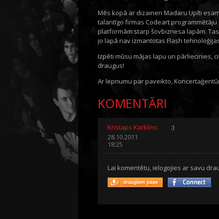
Mēs kopā ar dizaineri Madaru Upīti esam 
talantīgo firmas Codeart programmētāju 
platformām starp šovbiznesa lapām. Tas ļ
jo lapā nav izmantotas Flash tehnoloģijas
Izpēti mūsu mājas lapu un pārliecinies, cik
draugus!
Ar lepnumu par paveikto, Koncertaģentūr
KOMENTĀRI
Kristaps Karklins
:)
28.10.2011
18:25
Lai komentētu, ielogojies ar savu drau