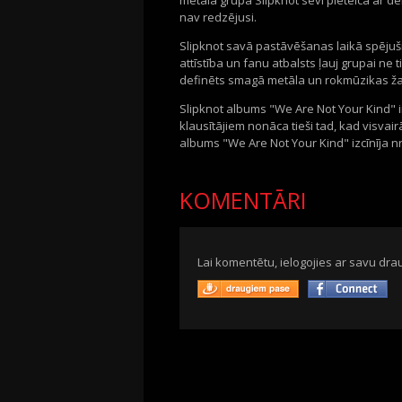
metāla grupa Slipknot sevi pieteica ar de
nav redzējusi.
Slipknot savā pastāvēšanas laikā spējuši
attīstība un fanu atbalsts ļauj grupai ne tik
definēts smagā metāla un rokmūzikas ž
Slipknot albums "We Are Not Your Kind" i
klausītājiem nonāca tieši tad, kad visvai
albums "We Are Not Your Kind" izcīnīja nr
KOMENTĀRI
Lai komentētu, ielogojies ar savu drau