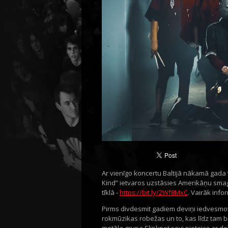
Ar vienīgo koncertu Baltijā nākamā gada 
Kind” ietvaros uzstāsies Amerikāņu smagā
tīklā -
https://bit.ly/2Wf8MxC
. Vairāk info
Pirms divdesmit gadiem deviņi iedvesmo
rokmūzikas robežas un to, kas līdz tam 