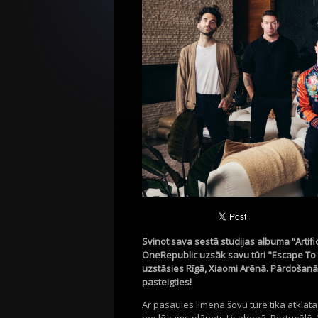
Svinot sava sestā studijas albuma “Arti
OneRepublic uzsāk savu tūri "Escape To 
uzstāsies Rīgā, Xiaomi Arēnā. Pārdošanā
pasteigties!
Ar pasaules līmeņa šovu tūre tika atklāta 