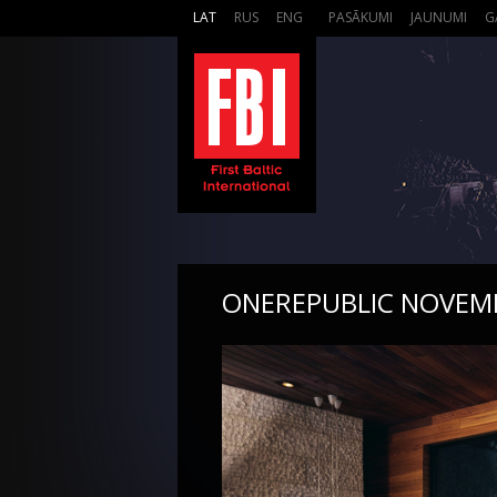
LAT
RUS
ENG
PASĀKUMI
JAUNUMI
G
ONEREPUBLIC NOVEMB