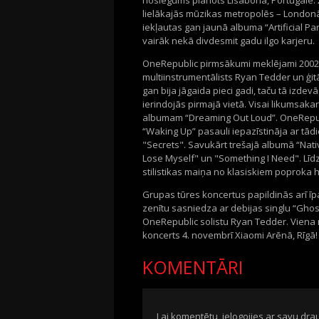
noslēgums plānots Lisabonā, Portugālē. 
lielākajās mūzikas metropolēs – Londonā,
iekļautas gan jaunā albuma “Artificial Par
vairāk nekā divdesmit gadu ilgo karjeru.
OneRepublic pirmsākumi meklējami 2002. g
multiinstrumentālists Ryan Tedder un ģitā
gan bija jāgaida pieci gadi, taču tā izde
ierindojās pirmajā vietā. Visai likumsa
albumam “Dreaming Out Loud”. OneRepubli
“Waking Up” pasauli iepazīstināja ar tā
"Secrets". Savukārt trešajā albumā “Native
Lose Myself" un "Something I Need". Līd
stilistikas maiņa no klasiskiem poproka
Grupas tūres koncertus papildinās arī īp
zenītu sasniedza ar debijas singlu “Ghost
OneRepublic solistu Ryan Tedder. Viena 
koncerts 4. novembrī Xiaomi Arēnā, Rīgā!
KOMENTĀRI
Lai komentētu, ielogojies ar savu drau