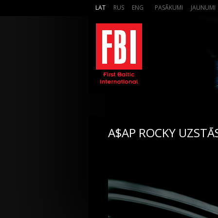
LAT
RUS
ENG
PASĀKUMI
JAUNUMI
A$AP ROCKY UZSTĀS