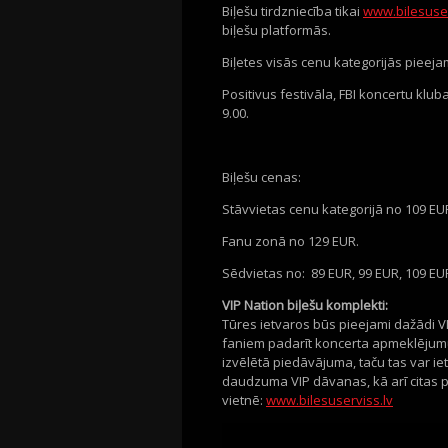
Biļešu tirdzniecība tikai
www.bilesuser
biļešu platformās.
Biļetes visās cenu kategorijās pieeja
Positivus festivāla, FBI koncertu klu
9.00.
Biļešu cenas:
Stāvvietas cenu kategorijā no 109 EU
Fanu zonā no 129 EUR.
Sēdvietas no: 89 EUR, 99 EUR, 109 EU
VIP Nation biļešu komplekti:
Tūres ietvaros būs pieejami dažādi V
faniem padarīt koncerta apmeklējumu 
izvēlētā piedāvājuma, taču tas var ie
daudzuma VIP dāvanas, kā arī citas p
vietnē:
www.bilesuserviss.lv