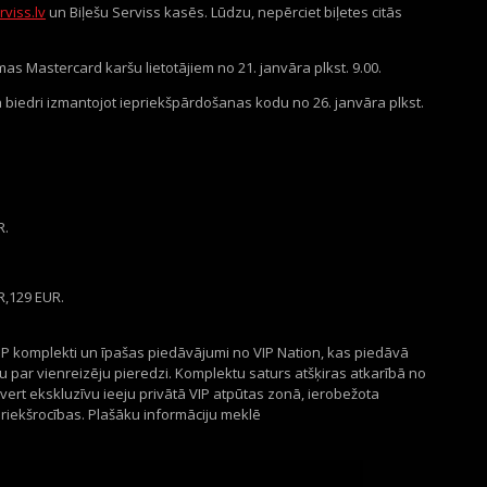
viss.lv
un Biļešu Serviss kasēs. Lūdzu, nepērciet biļetes citās
mas Mastercard karšu lietotājiem no 21. janvāra plkst. 9.00.
ba biedri izmantojot iepriekšpārdošanas kodu no 26. janvāra plkst.
R.
R,129 EUR.
IP komplekti un īpašas piedāvājumi no VIP Nation, kas piedāvā
par vienreizēju pieredzi. Komplektu saturs atšķiras atkarībā no
tvert ekskluzīvu ieeju privātā VIP atpūtas zonā, ierobežota
riekšrocības. Plašāku informāciju meklē