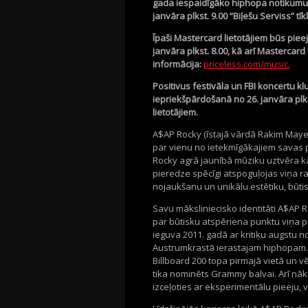
gada iespaidīgāko hiphopa notikumu 2
janvāra plkst. 9.00 “Biļešu Serviss” tīkl
Īpaši Mastercard lietotājiem būs pieej
janvāra plkst. 8.00, kā arī Mastercard
informācija:
priceless.com/music.
Positivus festivāla un FBI koncertu kl
iepriekšpārdošanā no 26. janvāra plkst
lietotājiem.
A$AP Rocky (īstajā vārdā Rakim Mayer
par vienu no ietekmīgākajiem savas 
Rocky agrā jaunībā mūziku uztvēra kā 
pieredze spēcīgi atspoguļojas viņa ra
nojaukšanu un unikālu estētiku, būti
Savu māksliniecisko identitāti A$AP
par būtisku atspēriena punktu viņa 
ieguva 2011. gadā ar kritiķu augstu 
Austrumkrastā ierastajam hiphopam. 
Billboard 200 topa pirmajā vietā un v
tika nominēts Grammy balvai. Arī nāk
izceļoties ar eksperimentālu pieeju, v