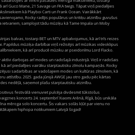
y sadarbojies ar virkni pasaules mēroga mākslinieku, tostarp
 arī Gucci Mane, 21 Savage un FKA twigs. Tāpat viņš piedalījies
sliniekiem kā Playboi Carti un Frank Ocean. Vairākkārt
savienojamo, Rocky radījis populārus un kritiķu atzinību guvušus
pa ietvariem, samplojot tādu mūziķu kā Tame Impala un Moby
rijas balvas, tostarp BET un MTV apbalvojumus, kā arī trīs reizes
. Papildus mūziķa darbībai viņš režisējis arī mūzikas videoklipus
lībniekiem, kā arī producē mūziku ar pseidonīmu Lord Flacko.
ktīvi darbojas arī modes un radošajā industrijā. Viņš ir radošais
kā arī piedalījies vairāku starptautisku zīmolu kampaņās. Rocky
zējusi sadarbības ar vadošajiem modes un kultūras zīmoliem, kā
eru attīstību. 2025. gada jūnijā AWGE jau otro gadu pēc kārtas
des nedēļā, saņemot plašu starptautisku atzinību.
itivus festivālā vienuviet pulcēja divdesmit tūkstošus
aigznes koncerts 24. septembrī Xiaomi Arēnā, Rīgā, būs unikāla
pilna mēroga solo koncertu. Šis vakars solās kļūt par vienu no
nātākajiem hiphopa notikumiem Latvijā šogad!