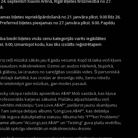
4. septembrī Xiaomi Arēnā, Rīgā! Biļetes tirdzniecībā no 27.
ā.
amas biļetes iepriekšpārdošanā no 21. janvāra plkst. 9.00 līdz 26.
 Preferred biļetes pieejamas no 27. janvāra plkst. 9.00. Papildu
uba biedri biļetes visās cenu kategorijās varēs iegādāties
. 9.00, izmantojot kodu, kas tiks izsūtīts reģistrētajiem
s) ceļš mūzikā sākās jau 8 gadu vecumā. Kopš tā laika viņš kļuvis
paaudzes māksliniekiem. Dzimis un audzis Hārlemā, Ņujorkā,
glābiņu, lai izrautos no sarežģītas sociālās vides. Šī personiskā
došajā darbībā, kas izceļas ar drosmīgu stilu, žanru robežu
ski ietekmējot gan mūzikas, gan modes pasauli.
 Rocky izkopa radošās apvienības A$AP Mob sastāvā, kas kļuva
profesionālās karjeras sākumā. Plašāku atpazīstamību viņš
novērtēto miksteipu “Live.Love.A$AP”, piešķirot jaunu skanējumu
Tam sekoja debijas albums “Long.Live.A$AP”, kas debitēja
ēlāk ieguva dubultplatīna statusu. Albuma hits “F**kin’ Problems”
amie albumi “At.Long.Last.A$AP” un “Testing” guva plašu ievērību,
izuāli spēcīgu identitāti un māksliniecisku drosmi.