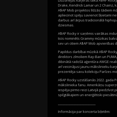
Līdzšinējās karjeras laikā A$AP Rock
Drake, Kendrick Lamar un 2 Chainz, kā
A$AP Mob projektos līdzās tādiem māk
apliecinot spēju savienot šķietami ne
darbus arī ārpus tradicionālā hipho
dziesmas.
A$AP Rocky ir saņēmis vairākas indust
ticis nominēts Grammy mūzikas balvai
sev un citiem A$AP Mob apvienības da
Papildus darbībai mūzikā A$AP Rocky a
direktors zīmoliem Ray-Ban un PUMA, 
dibinātā radošā aģentūra AWGE reali
arī veicinājusi jaunu mākslinieku karj
prezentēja savu kolekciju Parīzes mo
A$AP Rocky uzstāšanās 2022. gada Pos
mākslinieka fanu. Amerikāņu superzv
iespēja pirmo reizi Latvijā piedzīvot 
spilgtākajiem un enerģētiski piesāti
________________________
Informācija par koncerta biļetēm: