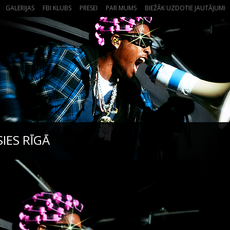
GALERIJAS
FBI KLUBS
PRESEI
PAR MUMS
BIEŽĀK UZDOTIE JAUTĀJUMI
IES RĪGĀ