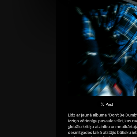
Līdz ar jaunā albuma “Don’t Be Dum
izziņo vērienīgu pasaules tūri, kas r
globālu kritiķu atzinību un neatkārto
desmitgades laikā atstājis būtisku ie