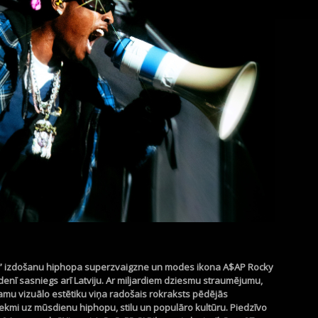
b” izdošanu hiphopa superzvaigzne un modes ikona A$AP Rocky
udenī sasniegs arī Latviju. Ar miljardiem dziesmu straumējumu,
jamu vizuālo estētiku viņa radošais rokraksts pēdējās
tekmi uz mūsdienu hiphopu, stilu un populāro kultūru. Piedzīvo