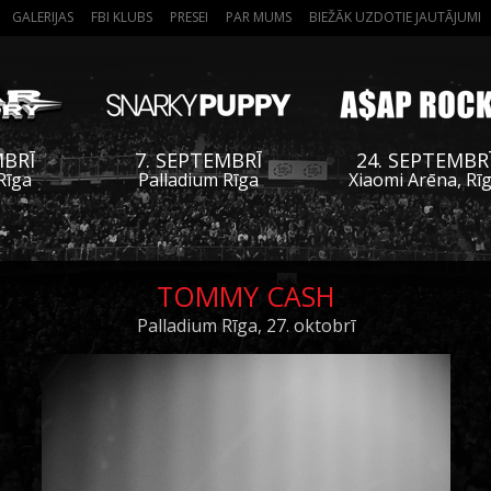
GALERIJAS
FBI KLUBS
PRESEI
PAR MUMS
BIEŽĀK UZDOTIE JAUTĀJUMI
MBRĪ
7. SEPTEMBRĪ
24. SEPTEMBR
Rīga
Palladium Rīga
Xiaomi Arēna, Rī
TOMMY CASH
Palladium Rīga, 27. oktobrī