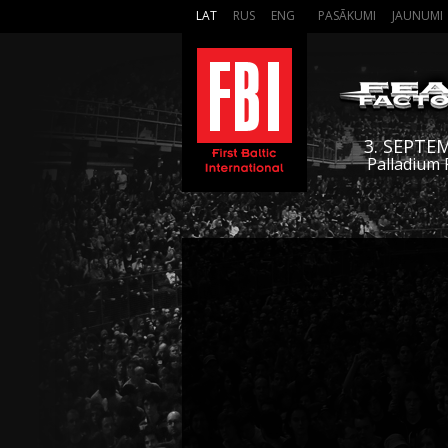
LAT
RUS
ENG
PASĀKUMI
JAUNUMI
3. SEPTE
Palladium 