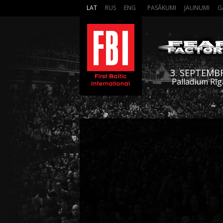
LAT
RUS
ENG
PASĀKUMI
JAUNUMI
G
3. SEPTEMB
Palladium Rīg