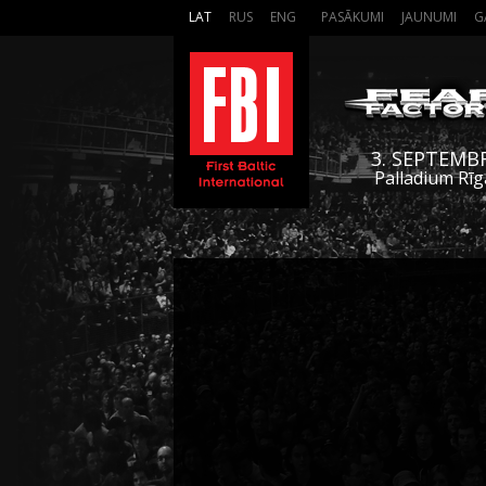
LAT
RUS
ENG
PASĀKUMI
JAUNUMI
G
3. SEPTEMB
Palladium Rīg