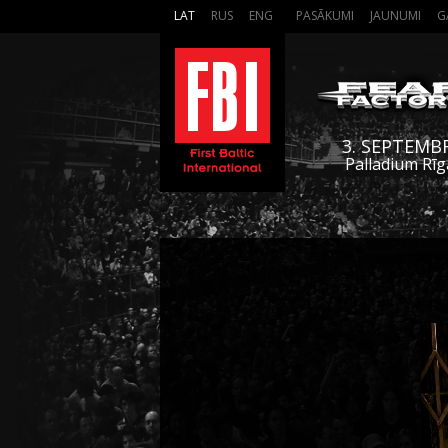
LAT
RUS
ENG
PASĀKUMI
JAUNUMI
G
3. SEPTEMB
Palladium Rīg