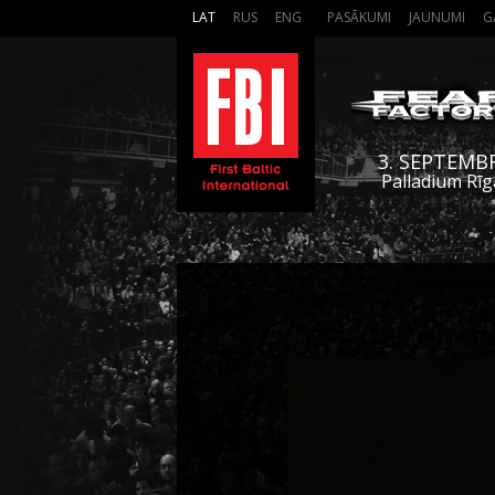
LAT
RUS
ENG
PASĀKUMI
JAUNUMI
G
3. SEPTEMB
Palladium Rīg