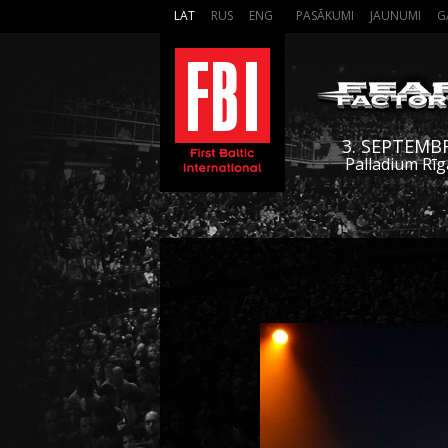
LAT
RUS
ENG
PASĀKUMI
JAUNUMI
G
3. SEPTEMB
Palladium Rīg