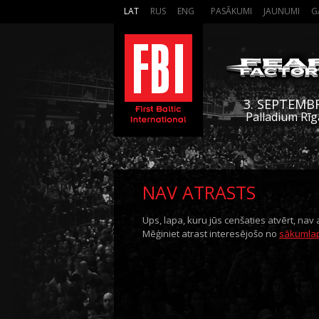
LAT
RUS
ENG
PASĀKUMI
JAUNUMI
G
3. SEPTEMB
Palladium Rīg
NAV ATRASTS
Ups, lapa, kuru jūs cenšaties atvērt, nav 
Mēģiniet atrast interesējošo no
sākumla