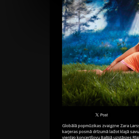
Globālā
popmūzikas
zvaigzne
Zara Lar
karjeras
posmā
drīzumā
laižot
klajā
sav
vienīgo
koncertšovu
Baltijā
uzstāsies
Rīg