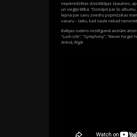
nepieredzētas
dziedātājas
sķautnes
,
ap
un
vieglprātība
. “
Domājot
par
šo
albumu
lepna
par
savu
zviedru
popmūzikas
man
vasaru
–
lai
ku
,
kad
saule
nekad
nenoriet
Baltijas
rudens
noslēgumā
aicinām
atcer
“Lush Life
”,
“Symphony
”,
“Never Forget Y
Arēnā
,
Rīgā
!