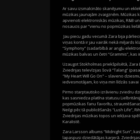
Ar
savu
izsmalcināto
skanējumu
un
ekle
mūzikas
jaunajām
zvaigznēm
.
Mūzikas
k
apvienoti
elektroniskās
mūzikas
, R&B un
nosaucis
par “
vienu
no
popmūzikas
liel
Jau
piecu
gadu
vecumā
Zara
bija
pārliec
viņas
kontā
ir
jau
vairāk
nekā
miljards
kl
“Symphony” (
sadarbībā
ar
angļu
elektro
mūzikas
balvas
un
četri
“
Grammis
”,
kas
i
Uzaugot
Stokholmas
priekšpilsētā
, Zara
Zviedrijas
televīzijas
šovā
“Talang” (
pasa
"My Heart Will Go On" –
slaveno
dziesm
iedvesmotājam
, ko
viņa
min
līdzās
savai
Pirmo
starptautisko
izrāvienu
zviedru
dz
kas
sasniedza
platīna
statusu
Lielbritāni
popmūzikas
fanu
favorītu
,
straumēšana
Neilgi
pēc
tā
publicēšanās
“Lush Life
”,
Ri
Zviedrijas
mūzikas
topos
un
iekļuva
spē
Karalistē
.
Zara Larsson albums “Midnight Sun
”,
kas
lapaspusi
dziedātājas
karjerā
.
Zviedrijas