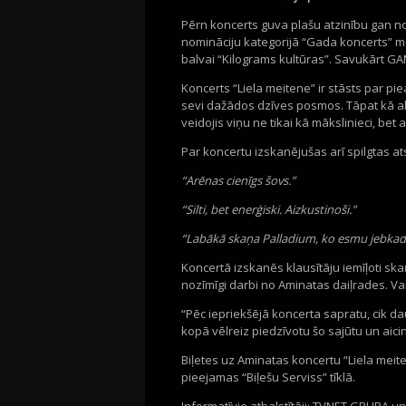
Pērn koncerts guva plašu atzinību gan n
nomināciju kategorijā “Gada koncerts” m
balvai “Kilograms kultūras”. Savukārt GA
Koncerts “Liela meitene” ir stāsts par p
sevi dažādos dzīves posmos. Tāpat kā al
veidojis viņu ne tikai kā mākslinieci, bet 
Par koncertu izskanējušas arī spilgtas 
“Arēnas cienīgs šovs.”
“Silti, bet enerģiski. Aizkustinoši.”
“Labākā skaņa Palladium, ko esmu jebkad dz
Koncertā izskanēs klausītāju iemīļoti ska
nozīmīgi darbi no Aminatas daiļrades. Va
“Pēc iepriekšējā koncerta sapratu, cik dau
kopā vēlreiz piedzīvotu šo sajūtu un aicin
Biļetes uz Aminatas koncertu “Liela meit
pieejamas “Biļešu Serviss” tīklā.