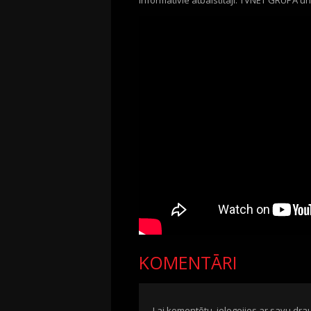
Informatīvie atbalstītāji: TVNET GRUPA u
KOMENTĀRI
Lai komentētu, ielogojies ar savu drau