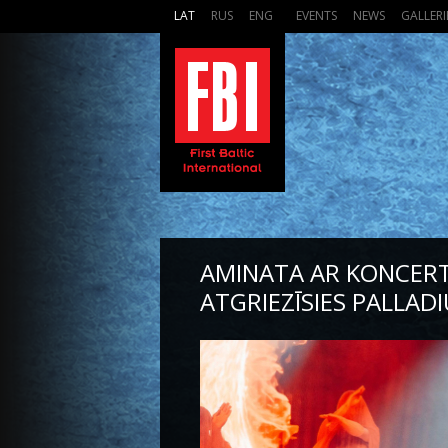
LAT
RUS
ENG
EVENTS
NEWS
GALLERI
AMINATA AR KONCERTU
ATGRIEZĪSIES PALLA